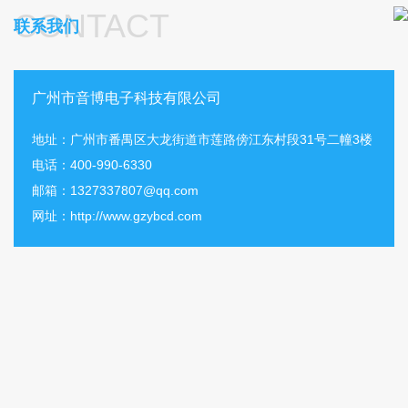
CONTACT
联系我们
广州市音博电子科技有限公司
地址：广州市番禺区大龙街道市莲路傍江东村段31号二幢3楼
电话：400-990-6330
邮箱：
1327337807@qq.com
网址：http://www.gzybcd.com