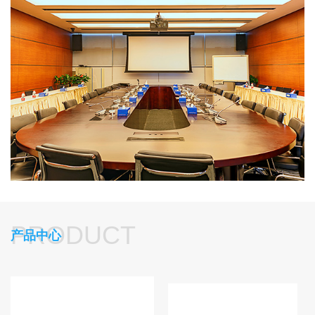
新技术主打市场，坚持以认真务实的态度对待所有的客
户，
“以诚信赢得客户，以质量取信客户，以服务巩固客户”为
企业宗旨，始终坚持“以人为本”的管理理念。立志于为音视频
行业和客户提供各类优质的产品和技术服务。
公司产品广泛应用于：政府、公、检、法、司、企事业
单位、部队、学校、医院、酒店、公园、景区、机场、广场、
商场、车站、码头等各大领域。深受客户的好评并在行业内有
较大的影响力。
公司始终坚持走专业化、标准化发展道路；同时
秉承自
主创新、科技发展模式；奉行与客户共同进步的双赢发展战
略，不断超越客户期望，实现公司长远战略目标与社会价值。
PRODUCT
产品中心